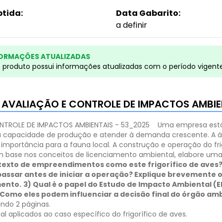
btida:
Data Gabarito:
a definir
ORMAÇÕES ATUALIZADAS
e produto possui informações atualizadas com o período vigent
O, AVALIAÇÃO E CONTROLE DE IMPACTOS AMBIE
ONTROLE DE IMPACTOS AMBIENTAIS - 53_2025
Uma empresa está 
a capacidade de produção e atender à demanda crescente. A 
mportância para a fauna local. A construção e operação do fri
 base nos conceitos de licenciamento ambiental, elabore uma 
texto de empreendimentos como este frigorífico de aves
 passar antes de iniciar a operação? Explique brevemente
mento.
3) Qual é o papel do Estudo de Impacto Ambiental (E
 Como eles podem influenciar a decisão final do órgão am
ando 2 páginas.
l aplicados ao caso específico do frigorífico de aves.