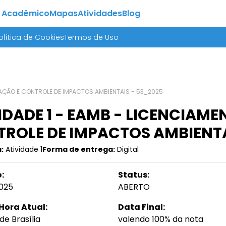
 Acadêmico
Mapas
Atividades
Blog
olítica de Cookies
Termos de Uso
LIAÇÃO E CONTROLE DE IMPACTOS AMBIENTAIS - 53_2025
IDADE 1 - EAMB - LICENCIAME
ROLE DE IMPACTOS AMBIENTA
:
Atividade 1
Forma de entrega:
Digital
:
Status:
025
ABERTO
Hora Atual:
Data Final:
de Brasília
valendo 100% da nota