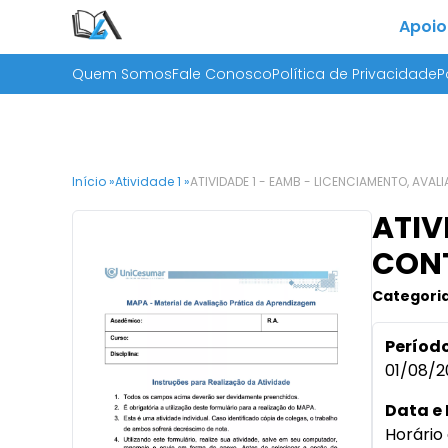
Apoio
Quem Somos
Fale Conosco
Política de Privacidade
P
Início »
Atividade 1 »
ATIVIDADE 1 - EAMB - LICENCIAMENTO, AVA
ATIV
CONT
Categoria
Período
01/08/2
Data e 
Horário 