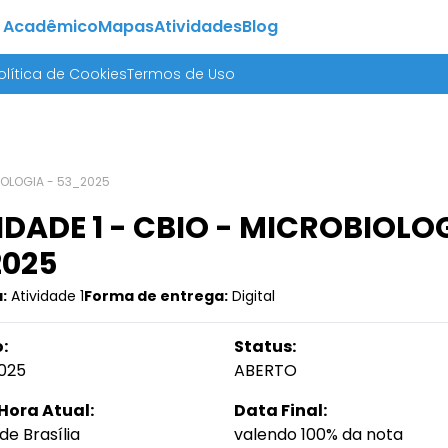
 Acadêmico
Mapas
Atividades
Blog
olítica de Cookies
Termos de Uso
UNOLOGIA - 53_2025
IDADE 1 - CBIO - MICROBIOLO
2025
:
Atividade 1
Forma de entrega:
Digital
:
Status:
025
ABERTO
Hora Atual:
Data Final:
de Brasília
valendo 100% da nota