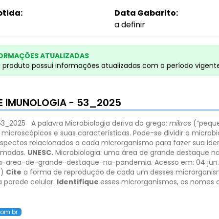
btida:
Data Gabarito:
a definir
ORMAÇÕES ATUALIZADAS
e produto possui informações atualizadas com o período vigent
 E IMUNOLOGIA - 53_2025
53_2025
A palavra Microbiologia deriva do grego:
mikros
(“pequ
icroscópicos e suas características. Pode-se dividir a microbio
aspectos relacionados a cada microrganismo para fazer sua id
omadas.
UNESC.
Microbiologia: uma área de grande destaque 
uma-area-de-grande-destaque-na-pandemia. Acesso em: 04 jun.
b)
Cite
a forma de reprodução de cada um desses microrganis
 parede celular.
Identifique
esses microrganismos, os nomes 
com.br