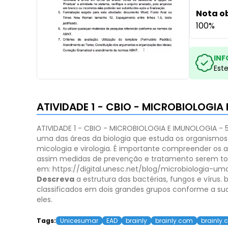
Nota o
100%
INF
Est
ATIVIDADE 1 - CBIO - MICROBIOLOGIA
ATIVIDADE 1 - CBIO - MICROBIOLOGIA E IMUNOLOGIA - 
uma das áreas da biologia que estuda os organismos m
micologia e virologia. É importante compreender os 
assim medidas de prevenção e tratamento serem t
em: https://digital.unesc.net/blog/microbiologia-
Descreva
a estrutura das bactérias, fungos e vírus.
classificados em dois grandes grupos conforme a sua
eles.
Tags:
Unicesumar
EAD
brainly
brainly.com
brainly.