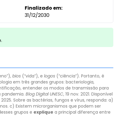
Finalizado em:
31/12/2030
e.
eno”),
bios
(“vida”), e
logos
(“ciência”). Portanto, é
logia em três grandes grupos: bacteriologia,
entificação, entender os modos de transmissão para
na pandemia.
Blog Digital UNESC
, 19 nov. 2021. Disponível
 2025.
Sobre as bactérias, fungos e vírus, responda:
a)
mos.
c) Existem microrganismos que podem ser
desses grupos e
explique
a principal diferença entre