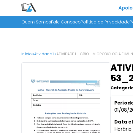
Apoio
Quem Somos
Fale Conosco
Política de Privacidade
P
Início »
Atividade 1 »
ATIVIDADE 1 - CBIO - MICROBIOLOGIA E IM
ATIV
53_
Categoria
Período
01/08/2
Data e 
Horário 