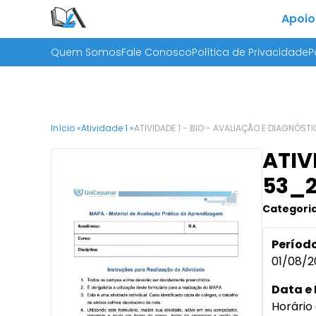
Apoio
Quem Somos
Fale Conosco
Política de Privacidade
P
Início »
Atividade 1 »
ATIVIDADE 1 - BIO - AVALIAÇÃO E DIAGNÓST
ATIV
53_
Categoria
Período
01/08/2
Data e 
Horário 