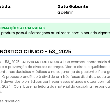
btida:
Data Gabarito:
a definir
ORMAÇÕES ATUALIZADAS
e produto possui informações atualizadas com o período vigent
AGNÓSTICO CLÍNICO - 53_2025
O - 53_2025
ATIVIDADE DE ESTUDO 1
Os exames laboratoriais 
 a prevenção de diversas doenças. Diante disso, a qualidade e
nte nas decisões médicas e na segurança do paciente. Para gar
. O processo analítico é dividido em três fases distintas, cad
so, é dever dos biomédicos conhecer essas etapas e atuar com
é, 2024
Com base na leitura do material da disciplina, responda
s.
 analítica.