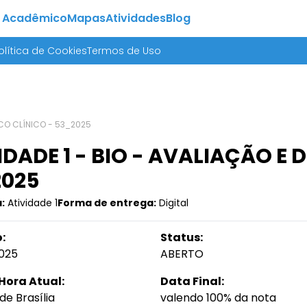
 Acadêmico
Mapas
Atividades
Blog
olítica de Cookies
Termos de Uso
ICO CLÍNICO - 53_2025
IDADE 1 - BIO - AVALIAÇÃO E
2025
:
Atividade 1
Forma de entrega:
Digital
:
Status:
025
ABERTO
Hora Atual:
Data Final:
de Brasília
valendo 100% da nota