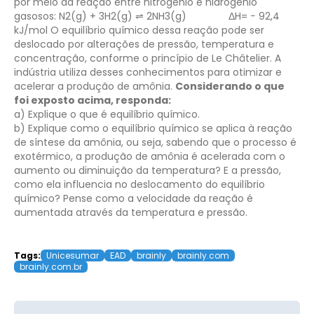
por meio da reação entre nitrogênio e hidrogênio
gasosos:
N2(g) + 3H2(g) ⇌ 2NH3(g)
ΔH= − 92,4
kJ/mol
O equilíbrio químico dessa reação pode ser
deslocado por alterações de pressão, temperatura e
concentração, conforme o princípio de Le Châtelier. A
indústria utiliza desses conhecimentos para otimizar e
acelerar a produção de amônia.
Considerando o que
foi exposto acima, responda:
a) Explique o que é equilíbrio químico.
b) Explique como o equilíbrio químico se aplica à reação
de síntese da amônia, ou seja, sabendo que o processo é
exotérmico, a produção de amônia é acelerada com o
aumento ou diminuição da temperatura? E a pressão,
como ela influencia no deslocamento do equilíbrio
químico? Pense como a velocidade da reação é
aumentada através da temperatura e pressão.
Tags:
Unicesumar
EAD
brainly
brainly.com
brainly.com.br